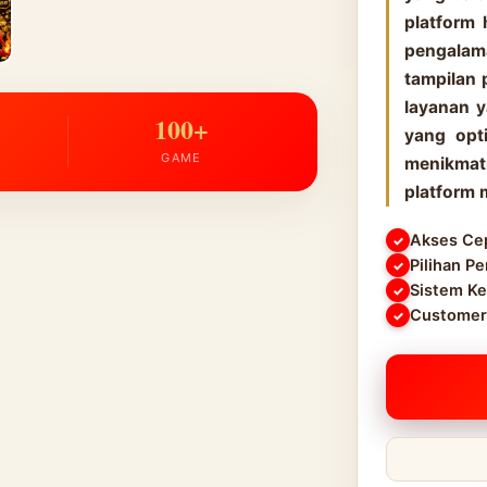
platform 
pengalam
tampilan 
layanan 
100+
yang opt
GAME
menikmat
platform 
Akses Cep
✓
Pilihan P
✓
Sistem Ke
✓
Customer
✓