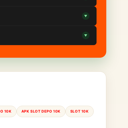
yang responsif sehingga nyaman digunakan di
▼
s berbagai pilihan permainan sesuai ketentuan
▼
an terkait akun maupun layanan.
O 10K
APK SLOT DEPO 10K
SLOT 10K