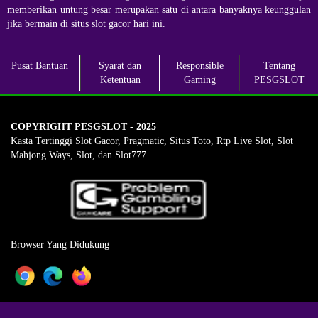
memberikan untung besar merupakan satu di antara banyaknya keunggulan
jika bermain di situs slot gacor hari ini.
Pusat Bantuan
Syarat dan
Responsible
Tentang
Ketentuan
Gaming
PESGSLOT
COPYRIGHT PESGSLOT - 2025
Kasta Tertinggi Slot Gacor, Pragmatic, Situs Toto, Rtp Live Slot, Slot
Mahjong Ways, Slot, dan Slot777.
Browser Yang Didukung