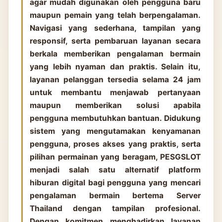
agar mudah digunakan oleh pengguna baru
maupun pemain yang telah berpengalaman.
Navigasi yang sederhana, tampilan yang
responsif, serta pembaruan layanan secara
berkala memberikan pengalaman bermain
yang lebih nyaman dan praktis. Selain itu,
layanan pelanggan tersedia selama 24 jam
untuk membantu menjawab pertanyaan
maupun memberikan solusi apabila
pengguna membutuhkan bantuan. Didukung
sistem yang mengutamakan kenyamanan
pengguna, proses akses yang praktis, serta
pilihan permainan yang beragam, PESGSLOT
menjadi salah satu alternatif platform
hiburan digital bagi pengguna yang mencari
pengalaman bermain bertema Server
Thailand dengan tampilan profesional.
Dengan komitmen menghadirkan layanan