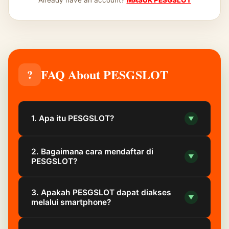
FAQ About PESGSLOT
?
1. Apa itu PESGSLOT?
▼
2. Bagaimana cara mendaftar di
PESGSLOT adalah platform permainan online
▼
PESGSLOT?
yang menyediakan berbagai pilihan permainan
dari provider populer dengan tampilan modern,
akses yang mudah, dan layanan yang tersedia
3. Apakah PESGSLOT dapat diakses
Pengguna cukup mengisi formulir pendaftaran
▼
melalui smartphone?
selama 24 jam.
pada halaman resmi, kemudian mengikuti
proses verifikasi sesuai ketentuan platform.