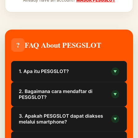
FAQ About PESGSLOT
?
1. Apa itu PESGSLOT?
▼
2. Bagaimana cara mendaftar di
PESGSLOT adalah platform permainan online
▼
PESGSLOT?
yang menyediakan berbagai pilihan permainan
dari provider populer dengan tampilan modern,
akses yang mudah, dan layanan yang tersedia
3. Apakah PESGSLOT dapat diakses
Pengguna cukup mengisi formulir pendaftaran
▼
melalui smartphone?
selama 24 jam.
pada halaman resmi, kemudian mengikuti
proses verifikasi sesuai ketentuan platform.