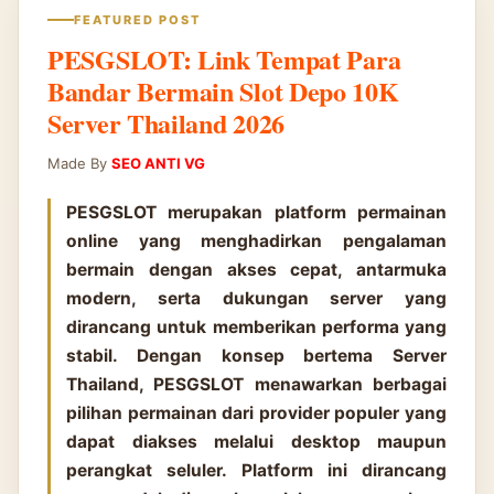
FEATURED POST
PESGSLOT: Link Tempat Para
Bandar Bermain Slot Depo 10K
Server Thailand 2026
Made By
SEO ANTI VG
PESGSLOT merupakan platform permainan
online yang menghadirkan pengalaman
bermain dengan akses cepat, antarmuka
modern, serta dukungan server yang
dirancang untuk memberikan performa yang
stabil. Dengan konsep bertema Server
Thailand, PESGSLOT menawarkan berbagai
pilihan permainan dari provider populer yang
dapat diakses melalui desktop maupun
perangkat seluler. Platform ini dirancang