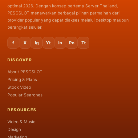
optimal 2026. Dengan konsep bertema Server Thailand,
PESGSLOT menawarkan berbagai pilihan permainan dari
provider populer yang dapat diakses melalui desktop maupun
perangkat seluler.
f
X
Ig
Yt
In
Pn
Tt
DISCOVER
About PESGSLOT
Pricing & Plans
Stock Video
Popular Searches
RESOURCES
Video & Music
Design
Marketing