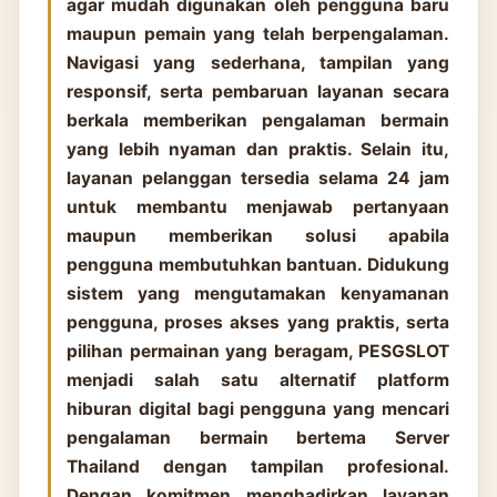
agar mudah digunakan oleh pengguna baru
maupun pemain yang telah berpengalaman.
Navigasi yang sederhana, tampilan yang
responsif, serta pembaruan layanan secara
berkala memberikan pengalaman bermain
yang lebih nyaman dan praktis. Selain itu,
layanan pelanggan tersedia selama 24 jam
untuk membantu menjawab pertanyaan
maupun memberikan solusi apabila
pengguna membutuhkan bantuan. Didukung
sistem yang mengutamakan kenyamanan
pengguna, proses akses yang praktis, serta
pilihan permainan yang beragam, PESGSLOT
menjadi salah satu alternatif platform
hiburan digital bagi pengguna yang mencari
pengalaman bermain bertema Server
Thailand dengan tampilan profesional.
Dengan komitmen menghadirkan layanan