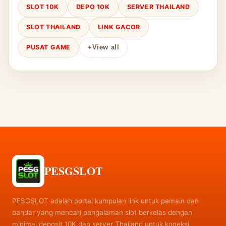
SLOT 10K
DEPO 10K
SERVER THAILAND
SLOT THAILAND
LINK GACOR
PUSAT GAME
View all
PESGSLOT
PESGSLOT adalah portal kumpulan link untuk pemain dan
bandar yang mencari pengalaman slot berkelas dengan
minimal deposit 10K dan server Thailand untuk koneksi