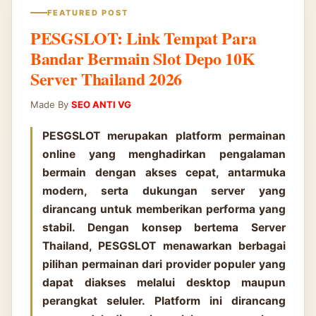
FEATURED POST
PESGSLOT: Link Tempat Para
Bandar Bermain Slot Depo 10K
Server Thailand 2026
Made By
SEO ANTI VG
PESGSLOT merupakan platform permainan
online yang menghadirkan pengalaman
bermain dengan akses cepat, antarmuka
modern, serta dukungan server yang
dirancang untuk memberikan performa yang
stabil. Dengan konsep bertema Server
Thailand, PESGSLOT menawarkan berbagai
pilihan permainan dari provider populer yang
dapat diakses melalui desktop maupun
perangkat seluler. Platform ini dirancang