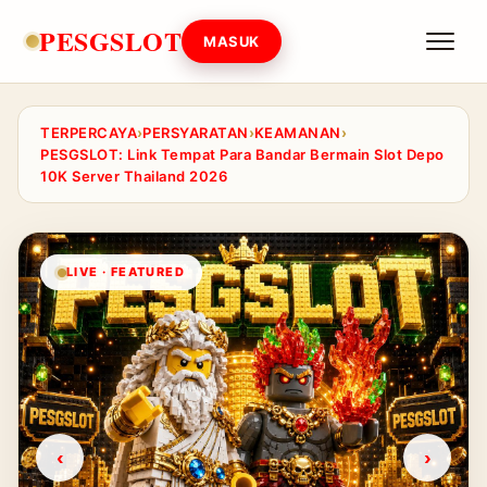
PESGSLOT
MASUK
TERPERCAYA
›
PERSYARATAN
›
KEAMANAN
›
PESGSLOT: Link Tempat Para Bandar Bermain Slot Depo
10K Server Thailand 2026
LIVE · FEATURED
‹
›