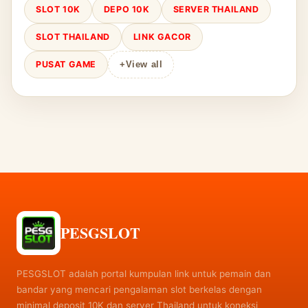
SLOT 10K
DEPO 10K
SERVER THAILAND
SLOT THAILAND
LINK GACOR
PUSAT GAME
View all
PESGSLOT
PESGSLOT adalah portal kumpulan link untuk pemain dan
bandar yang mencari pengalaman slot berkelas dengan
minimal deposit 10K dan server Thailand untuk koneksi