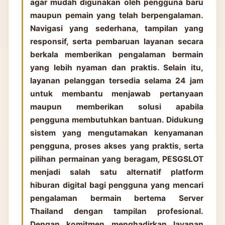
agar mudah digunakan oleh pengguna baru
maupun pemain yang telah berpengalaman.
Navigasi yang sederhana, tampilan yang
responsif, serta pembaruan layanan secara
berkala memberikan pengalaman bermain
yang lebih nyaman dan praktis. Selain itu,
layanan pelanggan tersedia selama 24 jam
untuk membantu menjawab pertanyaan
maupun memberikan solusi apabila
pengguna membutuhkan bantuan. Didukung
sistem yang mengutamakan kenyamanan
pengguna, proses akses yang praktis, serta
pilihan permainan yang beragam, PESGSLOT
menjadi salah satu alternatif platform
hiburan digital bagi pengguna yang mencari
pengalaman bermain bertema Server
Thailand dengan tampilan profesional.
Dengan komitmen menghadirkan layanan