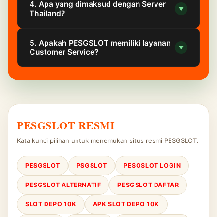
4. Apa yang dimaksud dengan Server
Ya. PESGSLOT dapat diakses melalui perangkat
▼
Thailand?
Android, iPhone, tablet, maupun komputer
dengan tampilan yang responsif sehingga
nyaman digunakan di berbagai ukuran layar.
5. Apakah PESGSLOT memiliki layanan
Server Thailand merupakan salah satu kategori
▼
Customer Service?
permainan yang tersedia di platform. Pengguna
dapat mengakses berbagai pilihan permainan
sesuai ketentuan yang berlaku di dalam sistem.
Ya. Tim Customer Service tersedia selama 24
jam untuk membantu menjawab pertanyaan
serta memberikan bantuan terkait akun maupun
layanan.
PESGSLOT RESMI
Kata kunci pilihan untuk menemukan situs resmi PESGSLOT.
PESGSLOT
PSGSLOT
PESGSLOT LOGIN
PESGSLOT ALTERNATIF
PESGSLOT DAFTAR
SLOT DEPO 10K
APK SLOT DEPO 10K