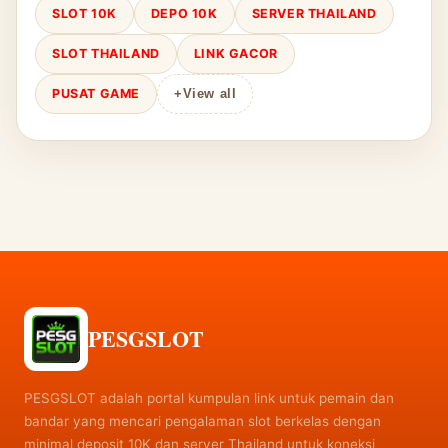
SLOT 10K
DEPO 10K
SERVER THAILAND
SLOT THAILAND
LINK GACOR
PUSAT GAME
View all
PESGSLOT
PESGSLOT adalah portal kumpulan link untuk pemain dan
bandar yang mencari pengalaman slot berkelas dengan
minimal deposit 10K dan server Thailand untuk koneksi